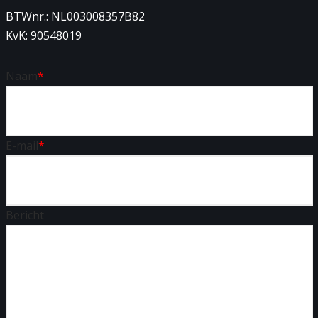
BTWnr.: NL003008357B82
KvK: 90548019
Naam
*
E-mail
*
Bericht